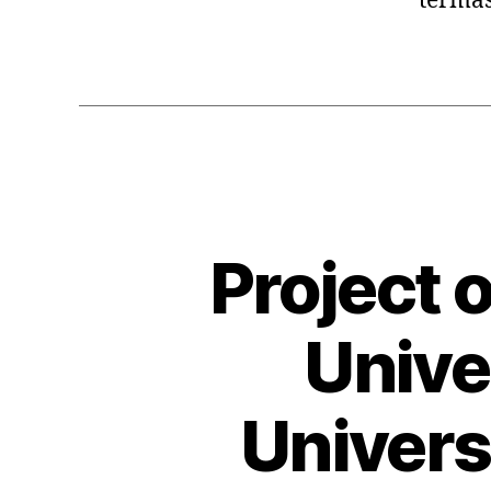
termas
Project 
Unive
Univers