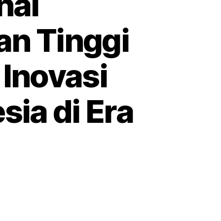
nal
n Tinggi
 Inovasi
sia di Era