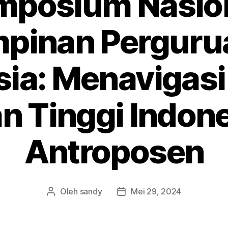
mposium Nasio
pinan Pergurua
ia: Menavigasi
 Tinggi Indone
Antroposen
Oleh
sandy
Mei 29, 2024