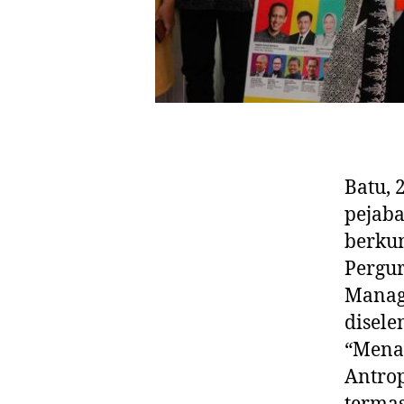
Batu, 
pejaba
berku
Pergur
Manag
disel
“Menav
Antrop