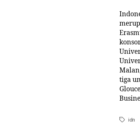
Indone
merup
Erasmu
konsor
Univer
Univer
Malang
tiga u
Glouce
Busine
idn