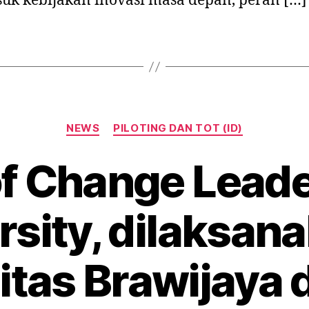
uk kebijakan inovasi masa depan, peran […]
NEWS
PILOTING DAN TOT (ID)
of Change Leade
rsity, dilaksana
itas Brawijaya 