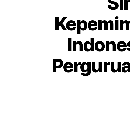
Si
Kepemim
Indones
Perguruan