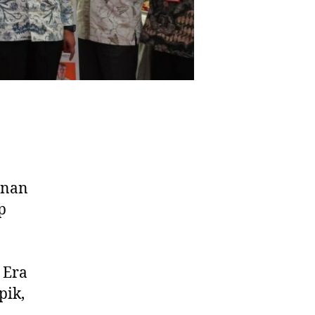
inan
p
 Era
pik,