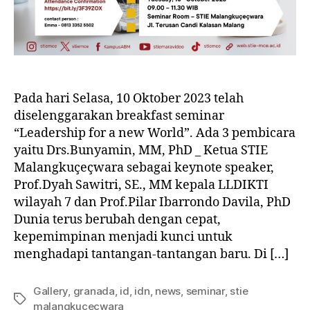
Pada hari Selasa, 10 Oktober 2023 telah
diselenggarakan breakfast seminar
“Leadership for a new World”. Ada 3 pembicara
yaitu Drs.Bunyamin, MM, PhD _ Ketua STIE
Malangkuçeçwara sebagai keynote speaker,
Prof.Dyah Sawitri, SE., MM kepala LLDIKTI
wilayah 7 dan Prof.Pilar Ibarrondo Davila, PhD
Dunia terus berubah dengan cepat,
kepemimpinan menjadi kunci untuk
menghadapi tantangan-tantangan baru. Di […]
Gallery
,
granada
,
id
,
idn
,
news
,
seminar
,
stie
malangkucecwara